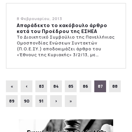
8 Φεβρουαρίου, 2013
Απαράδεκτο το κακόβουλο άρθρο
κατά του Προέδρου της ΕΣΗΕΑ
Το Διοικητικό Συμβούλιο της Πανελλήνιας
Ομοσπονδίας Ενώσεων Συντακτών
(Π.Ο.Ε.ΣΥ.) αποδοκιμάζει άρθρο του
«Έθνους της Κυριακής» 3/2/13, με…
«
‹
83
84
85
86
87
88
89
90
91
›
»