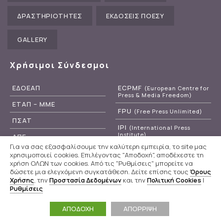
ΔΡΑΣΤΗΡΙΟΤΗΤΕΣ
ΕΚΔΟΣΕΙΣ ΠΟΕΣΥ
GALLERY
Χρήσιμοι Σύνδεσμοι
ΕΔΟΕΑΠ
ECPMF
(European Centre for
Press & Media Freedom)
ΕΤΑΠ – ΜΜΕ
FPU
(Free Press Unlimited)
ΠΣΑΤ
IPI
(International Press
Institute)
ΑΠΕ
Για να σας εξασφαλίσουμε την καλύτερη εμπειρία, το site μας
RSF
(Reporters Without
ΕΡΤ
χρησιμοποιεί cookies. Επιλέγοντας "Αποδοχή", αποδέχεστε τη
Borders)
χρήση ΟΛΩΝ των cookies. Από τις "Ρυθμίσεις" μπορείτε να
δώσετε μια ελεγχόμενη συγκατάθεση. Δείτε επίσης τους
Όρους
Χρήσης
, την
Προστασία Δεδομένων
και την
Πολιτική Cookies
|
Ρυθμίσεις
Π.Ο.Ε.Σ.Υ
© 2020 - 2026
Powered by
WebOlution
ΑΠΟΔΟΧΗ
ΑΠΟΡΡΙΨΗ