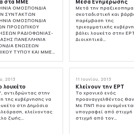
α στα ΜΜΕ
Μέσα Ενημέρωσης
ΗΝΙΑ ΟΜΟΣΠΟΝΔΙΑ
Μετά την πραξικοπημα
Ν ΣΥΝΤΑΚΤΩΝ
σκοταδιστική και βάρβ
ΗΝΙΑ ΟΜΟΣΠΟΝΔΙΑ
παρέμβαση της
ΩΝ ΠΡΟΣΩΠΙΚΟΥ
τρικομματικής κυβέρνη
ΡΗΣΕΩΝ ΡΑΔΙΟΦΩΝΙΑΣ-
βάλει λουκέτο στην ΕΡΤ
ΑΣΗΣ ΠΑΝΕΛΛΗΝΙΑ
Διοικητικά…
ΝΔΙΑ ΕΝΩΣΕΩΝ
ΙΚΟΥ ΤΥΠΟΥ ΚΑΙ ΜΜΕ…
ου, 2013
11 Ιουνίου, 2013
ο λουκέτο
Κλείνουν την ΕΡΤ
, αντιδρώντας στην
Το χρονικό ενός
η της κυβέρνησης να
προαναγγελθέντος θαν
ουκέτο στη Δημόσια
Με ΠΝΠ που αναμένετα
λεόραση, κλείνοντας
υπογραφεί από στιγμή
κλο ζωής…
στιγμή από τον…