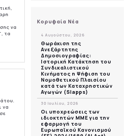
τική,
αρη
Κορυφαία Νέα
σης να
, τα
4 Αυγούστου, 2026
Θωράκιση της
Ανεξάρτητης
Δημοσιογραφίας:
Ιστορική Κατάκτηση του
Συνδικαλιστικού
Κινήματος η Ψήφιση του
Νομοθετικού Πλαισίου
κατά των Καταχρηστικών
Αγωγών (Slapps)
άτου.
30 Ιουλίου, 2026
ι να
Οι υποχρεώσεις των
 σε
ιδιοκτητών ΜΜΕ για την
εφαρμογή του
Ευρωπαϊκού Κανονισμού
(ΕΕ) 2024/1689 (AI Act)