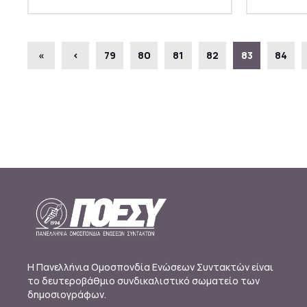
«
‹
79
80
81
82
83
84
Η Πανελλήνια Ομοσπονδία Ενώσεων Συντακτών είναι
το δευτεροβάθμιο συνδικαλιστικό σωματείο των
δημοσιογράφων.