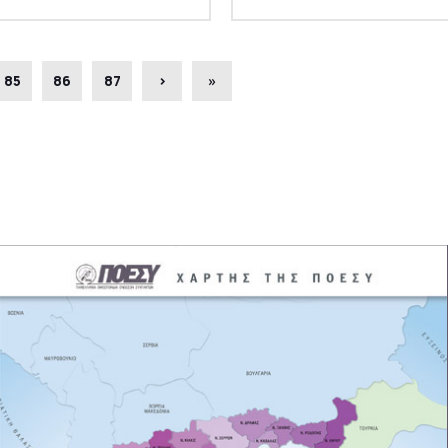
85
86
87
›
»