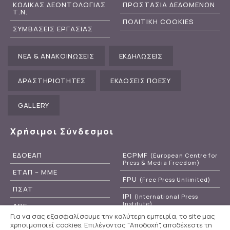
ΚΩΔΙΚΑΣ ΔΕΟΝΤΟΛΟΓΙΑΣ
ΠΡΟΣΤΑΣΙΑ ΔΕΔΟΜΕΝΩΝ
Τ.Ν.
ΠΟΛΙΤΙΚΗ COOKIES
ΣΥΜΒΑΣΕΙΣ ΕΡΓΑΣΙΑΣ
ΝΕΑ & ΑΝΑΚΟΙΝΩΣΕΙΣ
ΕΚΔΗΛΩΣΕΙΣ
ΔΡΑΣΤΗΡΙΟΤΗΤΕΣ
ΕΚΔΟΣΕΙΣ ΠΟΕΣΥ
GALLERY
Χρήσιμοι Σύνδεσμοι
ΕΔΟΕΑΠ
ECPMF
(European Centre for
Press & Media Freedom)
ΕΤΑΠ – ΜΜΕ
FPU
(Free Press Unlimited)
ΠΣΑΤ
IPI
(International Press
Institute)
ΑΠΕ
Για να σας εξασφαλίσουμε την καλύτερη εμπειρία, το site μας
RSF
(Reporters Without
ΕΡΤ
χρησιμοποιεί cookies. Επιλέγοντας "Αποδοχή", αποδέχεστε τη
Borders)