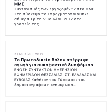
ΜΜΕ
Συντονισμός των εργαζομένων στα ΜΜΕ
Στη σύσκεψη που πραγματοποιήθηκε
σήμερα Τρίτη 31 Ιουλίου 2012 στα
γραφεία της…
31 Ιουλίου, 2012
To Πρωτοδικείο Βόλου απέρριψε
αγωγή για συκοφαντική δυσφήμιση
ENΩΣH ΣYNTAKTΩN HMEPHΣIΩN
EΦHMEPIΔΩN ΘEΣΣAΛIAΣ, ΣT. EΛΛAΔAΣ KAI
EYBOIAΣ Καθήκον του Τύπου και του
δημοσιογράφου η ενημέρωση…