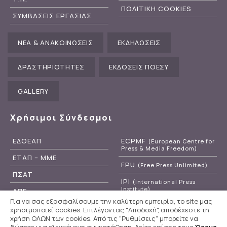
ΠΟΛΙΤΙΚΗ COOKIES
ΣΥΜΒΑΣΕΙΣ ΕΡΓΑΣΙΑΣ
ΝΕΑ & ΑΝΑΚΟΙΝΩΣΕΙΣ
ΕΚΔΗΛΩΣΕΙΣ
ΔΡΑΣΤΗΡΙΟΤΗΤΕΣ
ΕΚΔΟΣΕΙΣ ΠΟΕΣΥ
GALLERY
Χρήσιμοι Σύνδεσμοι
ΕΔΟΕΑΠ
ECPMF
(European Centre for
Press & Media Freedom)
ΕΤΑΠ – ΜΜΕ
FPU
(Free Press Unlimited)
ΠΣΑΤ
IPI
(International Press
Institute)
ΑΠΕ
Για να σας εξασφαλίσουμε την καλύτερη εμπειρία, το site μας
RSF
(Reporters Without
ΕΡΤ
χρησιμοποιεί cookies. Επιλέγοντας "Αποδοχή", αποδέχεστε τη
Borders)
χρήση ΟΛΩΝ των cookies. Από τις "Ρυθμίσεις" μπορείτε να