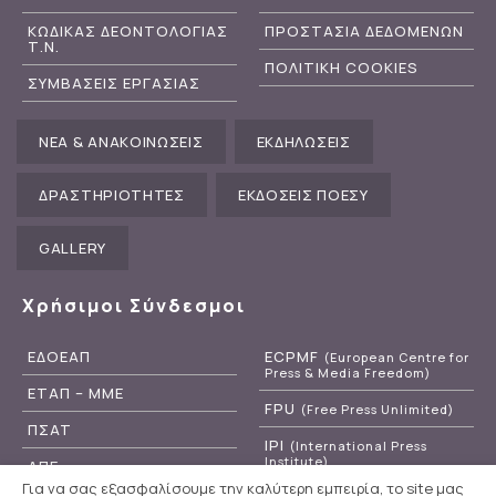
ΚΩΔΙΚΑΣ ΔΕΟΝΤΟΛΟΓΙΑΣ
ΠΡΟΣΤΑΣΙΑ ΔΕΔΟΜΕΝΩΝ
Τ.Ν.
ΠΟΛΙΤΙΚΗ COOKIES
ΣΥΜΒΑΣΕΙΣ ΕΡΓΑΣΙΑΣ
ΝΕΑ & ΑΝΑΚΟΙΝΩΣΕΙΣ
ΕΚΔΗΛΩΣΕΙΣ
ΔΡΑΣΤΗΡΙΟΤΗΤΕΣ
ΕΚΔΟΣΕΙΣ ΠΟΕΣΥ
GALLERY
Χρήσιμοι Σύνδεσμοι
ΕΔΟΕΑΠ
ECPMF
(European Centre for
Press & Media Freedom)
ΕΤΑΠ – ΜΜΕ
FPU
(Free Press Unlimited)
ΠΣΑΤ
IPI
(International Press
Institute)
ΑΠΕ
Για να σας εξασφαλίσουμε την καλύτερη εμπειρία, το site μας