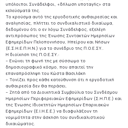
υπόλοιποι Συνάδελφοι, «δήλωση υποταγής» στα
κελεύσματά της.
Το κρούσμα αυτό της εργοδοτικής αυθαιρεσίας και
αναλγησίας, πλήττει το συνδικαλιστικό δικαίωμα,
δεδομένου ότι ο εν λόγω Συνάδελφος, εξελέγη
αντιπρόσωπος της Ένωσης Συντακτών Ημερησίων
Εφημερίδων Πελοποννήσου, Ηπείρου και Νήσων
(Ε.Σ.Η.Ε.Π.Η.Ν.) για το συνέδριο της Π.Ο.Ε.ΣΥ..
Η διοίκηση της Π.Ο.Ε.ΣΥ.:
– Ενώνει τη φωνή της με σύσσωμο το
δημοσιογραφικό κόσμο, που απαιτεί την
επαναπρόσληψη του Κώστα Βασιλάκη
– Τονίζει προς κάθε κατεύθυνση ότι η εργοδοτική
αυθαιρεσία δεν θα περάσει.
– Ζητά από τα Διοικητικά Συμβούλια του Συνδέσμου
Ημερησίων Περιφερειακών Εφημερίδων (Σ.Η.Π.Ε.) και
της Ένωσης Ιδιοκτητών Ημερησίων Επαρχιακών
Εφημερίδων (Ε.Ι.Η.Ε.Ε.) να διαφυλάξουν τη
νομιμότητα στην άσκηση του συνδικαλιστικού
δικαιώματος.