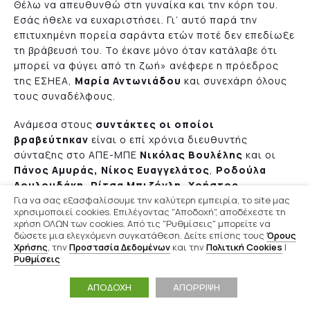
Θέλω να απευθυνθώ στη γυναίκα και την κόρη του.
Εσάς ήθελε να ευχαριστήσει. Γι’ αυτό παρά την
επιτυχημένη πορεία σαράντα ετών ποτέ δεν επεδίωξε
τη βράβευσή του. Το έκανε μόνο όταν κατάλαβε ότι
μπορεί να φύγει από τη ζωή» ανέφερε η πρόεδρος
της ΕΣΗΕΑ,
Μαρία Αντωνιάδου
και συνεχάρη όλους
τους συναδέλφους.
Ανάμεσα στους
συντάκτες οι οποίοι
βραβεύτηκαν
είναι ο επί χρόνια διευθυντής
σύνταξης στο ΑΠΕ-ΜΠΕ
Νικόλας Βουλέλης
και οι
Πάνος Αμυράς,
Νίκος Ευαγγελάτος
,
Ροδούλα
Λουλουδάκη, Ρίτσα Μπιζόγλη, Χρήστος
Για να σας εξασφαλίσουμε την καλύτερη εμπειρία, το site μας
Μουλίνος, Βασίλης Νέδος, Σοφία Πατραμάνη,
χρησιμοποιεί cookies. Επιλέγοντας "Αποδοχή", αποδέχεστε τη
Νίκος Στραβελάκης, Νίκος Φελέκης και Ιορδάνης
χρήση ΟΛΩΝ των cookies. Από τις "Ρυθμίσεις" μπορείτε να
Χασαπόπουλος.
δώσετε μια ελεγχόμενη συγκατάθεση. Δείτε επίσης τους
Όρους
Χρήσης
, την
Προστασία Δεδομένων
και την
Πολιτική Cookies
|
Ρυθμίσεις
Επιπλέον,
ειδικές τιμητικές διακρίσεις
απονεμήθηκαν:
Στον
ΕΔΟΕΑΠ
για την ανθρωπιστική
ΑΠΟΔΟΧΗ
ΑΠΟΡΡΙΨΗ
βοήθεια στον λαό της Ουκρανίας, στην
ΕΣΠΗΤ
για την
προσφορά της στους επαγγελματίες