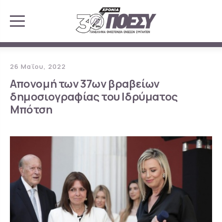
26 Μαΐου, 2022
Απονομή των 37ων βραβείων
δημοσιογραφίας του Ιδρύματος
Μπότση