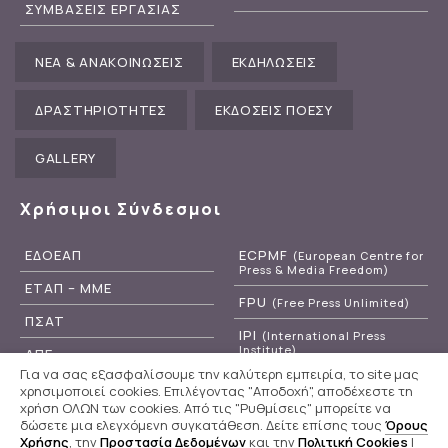
ΣΥΜΒΑΣΕΙΣ ΕΡΓΑΣΙΑΣ
ΝΕΑ & ΑΝΑΚΟΙΝΩΣΕΙΣ
ΕΚΔΗΛΩΣΕΙΣ
ΔΡΑΣΤΗΡΙΟΤΗΤΕΣ
ΕΚΔΟΣΕΙΣ ΠΟΕΣΥ
GALLERY
Χρήσιμοι Σύνδεσμοι
ΕΔΟΕΑΠ
ECPMF
(European Centre for
Press & Media Freedom)
ΕΤΑΠ – ΜΜΕ
FPU
(Free Press Unlimited)
ΠΣΑΤ
IPI
(International Press
Institute)
ΑΠΕ
Για να σας εξασφαλίσουμε την καλύτερη εμπειρία, το site μας
RSF
(Reporters Without
ΕΡΤ
χρησιμοποιεί cookies. Επιλέγοντας "Αποδοχή", αποδέχεστε τη
Borders)
χρήση ΟΛΩΝ των cookies. Από τις "Ρυθμίσεις" μπορείτε να
δώσετε μια ελεγχόμενη συγκατάθεση. Δείτε επίσης τους
Όρους
Χρήσης
, την
Προστασία Δεδομένων
και την
Πολιτική Cookies
|