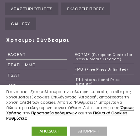
ΔΡΑΣΤΗΡΙΟΤΗΤΕΣ
ΕΚΔΟΣΕΙΣ ΠΟΕΣΥ
GALLERY
Χρήσιμοι Σύνδεσμοι
ΕΔΟΕΑΠ
ECPMF
(European Centre for
Press & Media Freedom)
ΕΤΑΠ – ΜΜΕ
FPU
(Free Press Unlimited)
ΠΣΑΤ
IPI
(International Press
Institute)
ΑΠΕ
Για να σας εξασφαλίσουμε την καλύτερη εμπειρία, το site μας
RSF
(Reporters Without
ΕΡΤ
χρησιμοποιεί cookies. Επιλέγοντας "Αποδοχή", αποδέχεστε τη
Borders)
χρήση ΟΛΩΝ των cookies. Από τις "Ρυθμίσεις" μπορείτε να
δώσετε μια ελεγχόμενη συγκατάθεση. Δείτε επίσης τους
Όρους
Χρήσης
, την
Προστασία Δεδομένων
και την
Πολιτική Cookies
|
Ρυθμίσεις
Π.Ο.Ε.Σ.Υ
© 2020 - 2026
Powered by
WebOlution
ΑΠΟΔΟΧΗ
ΑΠΟΡΡΙΨΗ