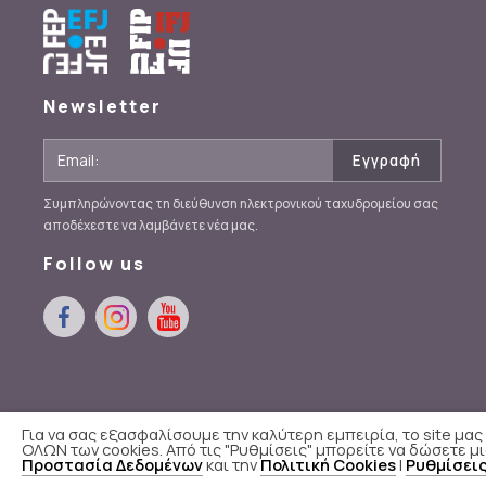
Newsletter
Συμπληρώνοντας τη διεύθυνση ηλεκτρονικού ταχυδρομείου σας
αποδέχεστε να λαμβάνετε νέα μας.
Follow us
Για να σας εξασφαλίσουμε την καλύτερη εμπειρία, το site μα
ΟΛΩΝ των cookies. Από τις "Ρυθμίσεις" μπορείτε να δώσετε μ
Π.Ο.Ε.Σ.Υ
© 2020 - 2026
Προστασία Δεδομένων
και την
Πολιτική Cookies
|
Ρυθμίσει