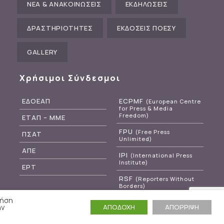
ΝΕΑ & ΑΝΑΚΟΙΝΩΣΕΙΣ
ΕΚΔΗΛΩΣΕΙΣ
ΔΡΑΣΤΗΡΙΟΤΗΤΕΣ
ΕΚΔΟΣΕΙΣ ΠΟΕΣΥ
GALLERY
Χρήσιμοι Σύνδεσμοι
ΕΔΟΕΑΠ
ECPMF
(European Centre
for Press & Media
Freedom)
ΕΤΑΠ – ΜΜΕ
FPU
(Free Press
ΠΣΑΤ
Unlimited)
ΑΠΕ
IPI
(International Press
Institute)
ΕΡΤ
RSF
(Reporters Without
Borders)
ρήση
ην
ΑΠΟΔΟΧΗ
ΑΠΟΡΡΙΨΗ
Powered by
WebOlution