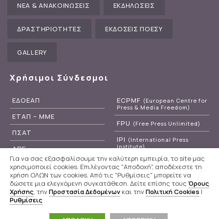
ΝΕΑ & ΑΝΑΚΟΙΝΩΣΕΙΣ
ΕΚΔΗΛΩΣΕΙΣ
ΔΡΑΣΤΗΡΙΟΤΗΤΕΣ
ΕΚΔΟΣΕΙΣ ΠΟΕΣΥ
GALLERY
Χρήσιμοι Σύνδεσμοι
ΕΔΟΕΑΠ
ECPMF
(European Centre for
Press & Media Freedom)
ΕΤΑΠ – ΜΜΕ
FPU
(Free Press Unlimited)
ΠΣΑΤ
IPI
(International Press
Institute)
ΑΠΕ
Για να σας εξασφαλίσουμε την καλύτερη εμπειρία, το site μας
RSF
(Reporters Without
ΕΡΤ
χρησιμοποιεί cookies. Επιλέγοντας "Αποδοχή", αποδέχεστε τη
Borders)
χρήση ΟΛΩΝ των cookies. Από τις "Ρυθμίσεις" μπορείτε να
δώσετε μια ελεγχόμενη συγκατάθεση. Δείτε επίσης τους
Όρους
Χρήσης
, την
Προστασία Δεδομένων
και την
Πολιτική Cookies
|
Ρυθμίσεις
Π.Ο.Ε.Σ.Υ
© 2020 - 2026