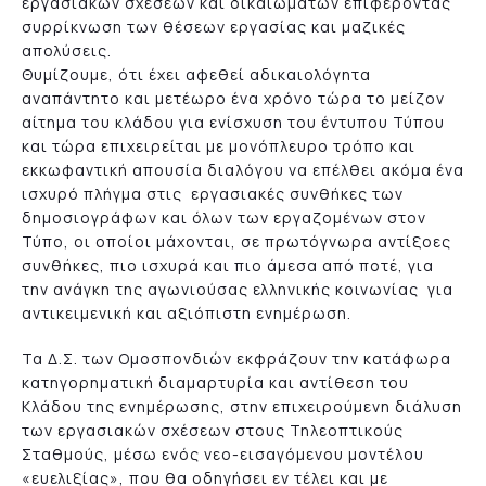
εργασιακών σχέσεων και δικαιωμάτων επιφέροντας
συρρίκνωση των θέσεων εργασίας και μαζικές
απολύσεις.
Θυμίζουμε, ότι έχει αφεθεί αδικαιολόγητα
αναπάντητο και μετέωρο ένα χρόνο τώρα το μείζον
αίτημα του κλάδου για ενίσχυση του έντυπου Τύπου
και τώρα επιχειρείται με μονόπλευρο τρόπο και
εκκωφαντική απουσία διαλόγου να επέλθει ακόμα ένα
ισχυρό πλήγμα στις εργασιακές συνθήκες των
δημοσιογράφων και όλων των εργαζομένων στον
Τύπο, οι οποίοι μάχονται, σε πρωτόγνωρα αντίξοες
συνθήκες, πιο ισχυρά και πιο άμεσα από ποτέ, για
την ανάγκη της αγωνιούσας ελληνικής κοινωνίας για
αντικειμενική και αξιόπιστη ενημέρωση.
Τα Δ.Σ. των Ομοσπονδιών εκφράζουν την κατάφωρα
κατηγορηματική διαμαρτυρία και αντίθεση του
Κλάδου της ενημέρωσης, στην επιχειρούμενη διάλυση
των εργασιακών σχέσεων στους Τηλεοπτικούς
Σταθμούς, μέσω ενός νεο-εισαγόμενου μοντέλου
«ευελιξίας», που θα οδηγήσει εν τέλει και με