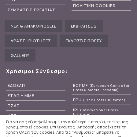
ΠΟΛΙΤΙΚΗ COOKIES
ΣΥΜΒΑΣΕΙΣ ΕΡΓΑΣΙΑΣ
ΝΕΑ & ΑΝΑΚΟΙΝΩΣΕΙΣ
ΕΚΔΗΛΩΣΕΙΣ
ΔΡΑΣΤΗΡΙΟΤΗΤΕΣ
ΕΚΔΟΣΕΙΣ ΠΟΕΣΥ
GALLERY
Χρήσιμοι Σύνδεσμοι
ΕΔΟΕΑΠ
ECPMF
(European Centre for
Press & Media Freedom)
ΕΤΑΠ – ΜΜΕ
FPU
(Free Press Unlimited)
ΠΣΑΤ
IPI
(International Press
Institute)
ΑΠΕ
Για να σας εξασφαλίσουμε την καλύτερη εμπειρία, το site μας
RSF
(Reporters Without
ΕΡΤ
χρησιμοποιεί cookies. Επιλέγοντας "Αποδοχή", αποδέχεστε τη
Borders)
χρήση ΟΛΩΝ των cookies. Από τις "Ρυθμίσεις" μπορείτε να