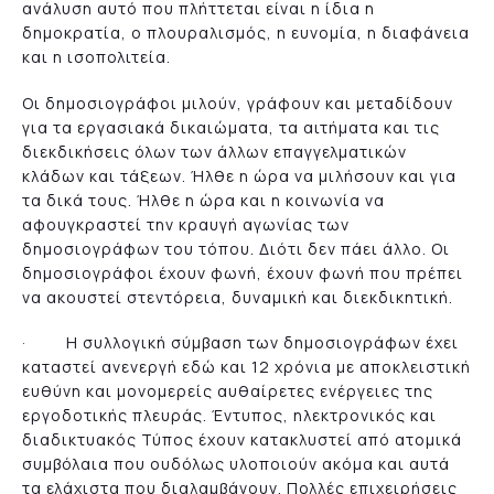
ανάλυση αυτό που πλήττεται είναι η ίδια η
δημοκρατία, ο πλουραλισμός, η ευνομία, η διαφάνεια
και η ισοπολιτεία.
Οι δημοσιογράφοι μιλούν, γράφουν και μεταδίδουν
για τα εργασιακά δικαιώματα, τα αιτήματα και τις
διεκδικήσεις όλων των άλλων επαγγελματικών
κλάδων και τάξεων. Ήλθε η ώρα να μιλήσουν και για
τα δικά τους. Ήλθε η ώρα και η κοινωνία να
αφουγκραστεί την κραυγή αγωνίας των
δημοσιογράφων του τόπου. Διότι δεν πάει άλλο. Οι
δημοσιογράφοι έχουν φωνή, έχουν φωνή που πρέπει
να ακουστεί στεντόρεια, δυναμική και διεκδικητική.
· Η συλλογική σύμβαση των δημοσιογράφων έχει
καταστεί ανενεργή εδώ και 12 χρόνια με αποκλειστική
ευθύνη και μονομερείς αυθαίρετες ενέργειες της
εργοδοτικής πλευράς. Έντυπος, ηλεκτρονικός και
διαδικτυακός Τύπος έχουν κατακλυστεί από ατομικά
συμβόλαια που ουδόλως υλοποιούν ακόμα και αυτά
τα ελάχιστα που διαλαμβάνουν. Πολλές επιχειρήσεις