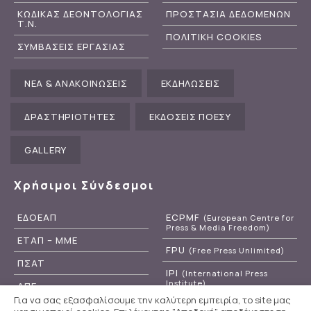
ΚΩΔΙΚΑΣ ΔΕΟΝΤΟΛΟΓΙΑΣ
ΠΡΟΣΤΑΣΙΑ ΔΕΔΟΜΕΝΩΝ
Τ.Ν.
ΠΟΛΙΤΙΚΗ COOKIES
ΣΥΜΒΑΣΕΙΣ ΕΡΓΑΣΙΑΣ
ΝΕΑ & ΑΝΑΚΟΙΝΩΣΕΙΣ
ΕΚΔΗΛΩΣΕΙΣ
ΔΡΑΣΤΗΡΙΟΤΗΤΕΣ
ΕΚΔΟΣΕΙΣ ΠΟΕΣΥ
GALLERY
Χρήσιμοι Σύνδεσμοι
ΕΔΟΕΑΠ
ECPMF
(European Centre for
Press & Media Freedom)
ΕΤΑΠ – ΜΜΕ
FPU
(Free Press Unlimited)
ΠΣΑΤ
IPI
(International Press
Institute)
ΑΠΕ
Για να σας εξασφαλίσουμε την καλύτερη εμπειρία, το site μας
RSF
(Reporters Without
ΕΡΤ