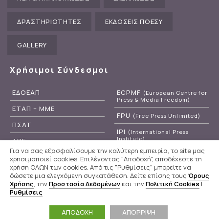
ΔΡΑΣΤΗΡΙΟΤΗΤΕΣ
ΕΚΔΟΣΕΙΣ ΠΟΕΣΥ
GALLERY
Χρήσιμοι Σύνδεσμοι
ΕΔΟΕΑΠ
ECPMF
(European Centre for
Press & Media Freedom)
ΕΤΑΠ – ΜΜΕ
FPU
(Free Press Unlimited)
ΠΣΑΤ
IPI
(International Press
Institute)
ΑΠΕ
Για να σας εξασφαλίσουμε την καλύτερη εμπειρία, το site μας
RSF
(Reporters Without
ΕΡΤ
χρησιμοποιεί cookies. Επιλέγοντας "Αποδοχή", αποδέχεστε τη
Borders)
χρήση ΟΛΩΝ των cookies. Από τις "Ρυθμίσεις" μπορείτε να
δώσετε μια ελεγχόμενη συγκατάθεση. Δείτε επίσης τους
Όρους
Χρήσης
, την
Προστασία Δεδομένων
και την
Πολιτική Cookies
|
Ρυθμίσεις
Π.Ο.Ε.Σ.Υ
© 2020 - 2026
ΑΠΟΔΟΧΗ
ΑΠΟΡΡΙΨΗ
Powered by
WebOlution