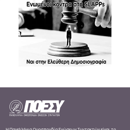
Η Πανελλήνια Ομοσπονδία Ενώσεων Συντακτών είναι το