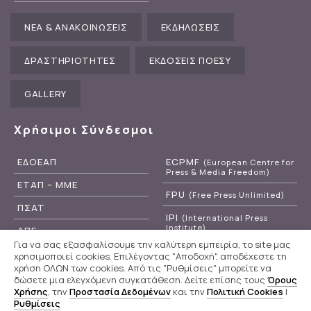
ΝΕΑ & ΑΝΑΚΟΙΝΩΣΕΙΣ
ΕΚΔΗΛΩΣΕΙΣ
ΔΡΑΣΤΗΡΙΟΤΗΤΕΣ
ΕΚΔΟΣΕΙΣ ΠΟΕΣΥ
GALLERY
Χρήσιμοι Σύνδεσμοι
ΕΔΟΕΑΠ
ECPMF
(European Centre for
Press & Media Freedom)
ΕΤΑΠ – ΜΜΕ
FPU
(Free Press Unlimited)
ΠΣΑΤ
IPI
(International Press
Institute)
ΑΠΕ
Για να σας εξασφαλίσουμε την καλύτερη εμπειρία, το site μας
RSF
(Reporters Without
ΕΡΤ
χρησιμοποιεί cookies. Επιλέγοντας "Αποδοχή", αποδέχεστε τη
Borders)
χρήση ΟΛΩΝ των cookies. Από τις "Ρυθμίσεις" μπορείτε να
δώσετε μια ελεγχόμενη συγκατάθεση. Δείτε επίσης τους
Όρους
Χρήσης
, την
Προστασία Δεδομένων
και την
Πολιτική Cookies
|
Ρυθμίσεις