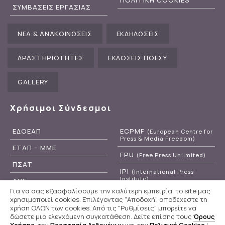
ΣΥΜΒΑΣΕΙΣ ΕΡΓΑΣΙΑΣ
ΝΕΑ & ΑΝΑΚΟΙΝΩΣΕΙΣ
ΕΚΔΗΛΩΣΕΙΣ
ΔΡΑΣΤΗΡΙΟΤΗΤΕΣ
ΕΚΔΟΣΕΙΣ ΠΟΕΣΥ
GALLERY
Χρήσιμοι Σύνδεσμοι
ΕΔΟΕΑΠ
ECPMF
(European Centre for
Press & Media Freedom)
ΕΤΑΠ – ΜΜΕ
FPU
(Free Press Unlimited)
ΠΣΑΤ
IPI
(International Press
Institute)
ΑΠΕ
Για να σας εξασφαλίσουμε την καλύτερη εμπειρία, το site μας
RSF
(Reporters Without
ΕΡΤ
χρησιμοποιεί cookies. Επιλέγοντας "Αποδοχή", αποδέχεστε τη
Borders)
χρήση ΟΛΩΝ των cookies. Από τις "Ρυθμίσεις" μπορείτε να
δώσετε μια ελεγχόμενη συγκατάθεση. Δείτε επίσης τους
Όρους