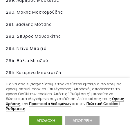
289. Λάμπρος Μοσχέτας
290. Μάκης Μοσχοβούδης
291. Βασίλης Μότσης
292. Σπύρος Μουζακίτης
293. Ντίνα Μπαζιά
294. Βάλια Μπαζού
295. Κατερίνα Μπακιρτζή
Για να σας εξασφαλίσουμε την καλύτερη εμπειρία, το site μας
296. Δημήτρης Μπαλογιάννης
χρησιμοποιεί cookies. Επιλέγοντας "Αποδοχή", αποδέχεστε τη
χρήση ΟΛΩΝ των cookies. Από τις "Ρυθμίσεις" μπορείτε να
297. Στέλιος Μπαμιατζής
δώσετε μια ελεγχόμενη συγκατάθεση. Δείτε επίσης τους
Όρους
Χρήσης
, την
Προστασία Δεδομένων
και την
Πολιτική Cookies
|
298. Χριστιάννα Μπαξεβάνη
Ρυθμίσεις
ΑΠΟΔΟΧΗ
ΑΠΟΡΡΙΨΗ
299. Μάνια Μπαρζέφσκι