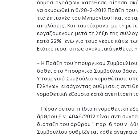
δημοσιογράφων, κατέθεσε αίτηση ακ
να ακυρωθεί η 6/28-2-2012 Πράξη του
τις επιταγές του Μνημονίου ΙΙ και κα
απολύσεις. Και ταυτόχρονα, με τη μετ
εργαζόμενους μετά τη λήξη της συλλο
κατά 22%, ενώ για τους νέους κάτω τω
Ειδικότερα, όπως αναλυτικά εκθέτει η
– Η Πράξη του Υπουργικού Συμβουλίου
δοθεί στο Υπουργικό Συμβούλιο βάσει 
Υπουργικό Συμβούλιο νομοθέτησε, υπ
Ελλήνων, εισάγοντας ρυθμίσεις αντίθ
νομοθετική εξουσία κατά ανεπίτρεπτ
– Πέραν αυτού, η ίδια η νομοθετική 
άρθρου 6 ν. 4046/2012 είναι αντισυντ
διάταξη του άρθρου 1 παρ. 6 του ν. 4
Συμβουλίου ρυθμίζεται κάθε αναγκαίο