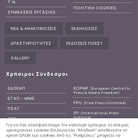
Τ.Ν.
ΠΟΛΙΤΙΚΗ COOKIES
ΣΥΜΒΑΣΕΙΣ ΕΡΓΑΣΙΑΣ
ΝΕΑ & ΑΝΑΚΟΙΝΩΣΕΙΣ
ΕΚΔΗΛΩΣΕΙΣ
ΔΡΑΣΤΗΡΙΟΤΗΤΕΣ
ΕΚΔΟΣΕΙΣ ΠΟΕΣΥ
GALLERY
Χρήσιμοι Σύνδεσμοι
ΕΔΟΕΑΠ
ECPMF
(European Centre for
Press & Media Freedom)
ΕΤΑΠ – ΜΜΕ
FPU
(Free Press Unlimited)
ΠΣΑΤ
IPI
(International Press
Institute)
ΑΠΕ
Για να σας εξασφαλίσουμε την καλύτερη εμπειρία, το site μας
RSF
(Reporters Without
ΕΡΤ
χρησιμοποιεί cookies. Επιλέγοντας "Αποδοχή", αποδέχεστε τη
Borders)
χρήση ΟΛΩΝ των cookies. Από τις "Ρυθμίσεις" μπορείτε να