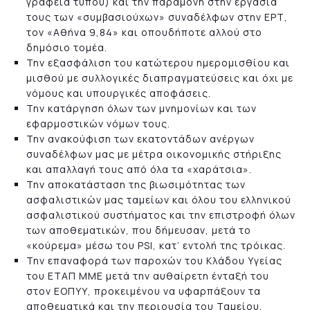
γραφεία τύπου) και την παραμονή στην εργασία
τους των «συμβασιούχων» συναδέλφων στην ΕΡΤ,
τον «Αθήνα 9,84» και οπουδήποτε αλλού στο
δημόσιο τομέα.
Την εξασφάλιση του κατώτερου ημερομισθίου και
μισθού με συλλογικές διαπραγματεύσεις και όχι με
νόμους και υπουργικές αποφάσεις.
Την κατάργηση όλων των μνημονίων και των
εφαρμοστικών νόμων τους.
Την ανακούφιση των εκατοντάδων ανέργων
συναδέλφων μας με μέτρα οικονομικής στήριξης
και απαλλαγή τους από όλα τα «χαράτσια».
Την αποκατάσταση της βιωσιμότητας των
ασφαλιστικών μας ταμείων και όλου του ελληνικού
ασφαλιστικού συστήματος και την επιστροφή όλων
των αποθεματικών, που δήμευσαν, μετά το
«κούρεμα» μέσω του PSI, κατ’ εντολή της τρόικας.
Την επαναφορά των παροχών του Κλάδου Υγείας
του ΕΤΑΠ ΜΜΕ μετά την αυθαίρετη ένταξή του
στον ΕΟΠΥΥ, προκειμένου να υφαρπάξουν τα
αποθεματικά και την περιουσία του Ταμείου.