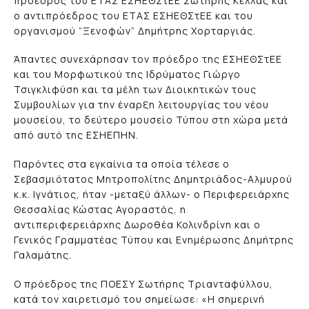
πρόεδρος του ΕΤΑΣ ΕΣΗΕΘΣτEΕ Σωτήρης Κέλλας και
ο αντιπρόεδρος του ΕΤΑΣ ΕΣΗΕΘΣτEΕ και του
οργανισμού “Ξενοφών” Δημήτρης Χορταργιάς.
Άπαντες συνεχάρησαν τον πρόεδρο της ΕΣΗΕΘΣτEΕ
και του Μορφωτικού της Ιδρύματος Γιώργο
Τσιγκλιφύση και τα μέλη των Διοικητικών τους
Συμβουλίων για την έναρξη λειτουργίας του νέου
μουσείου, το δεύτερο μουσείο Τύπου στη χώρα μετά
από αυτό της ΕΣΗΕΠΗΝ.
Παρόντες στα εγκαίνια τα οποία τέλεσε ο
Σεβασμιότατος Μητροπολίτης Δημητριάδος-Αλμυρού
κ.κ. Ιγνάτιος, ήταν -μεταξύ άλλων- ο Περιφερειάρχης
Θεσσαλίας Κώστας Αγοραστός, η
αντιπεριφερειάρχης Δωροθέα Κολινδρίνη και ο
Γενικός Γραμματέας Τύπου και Ενημέρωσης Δημήτρης
Γαλαμάτης.
Ο πρόεδρος της ΠΟΕΣΥ Σωτήρης Τριανταφύλλου,
κατά τον χαιρετισμό του σημείωσε: «Η σημερινή