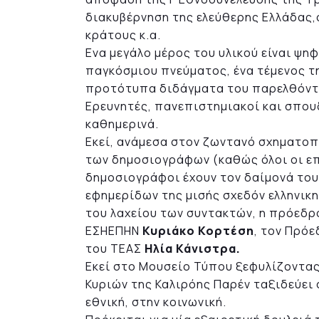
διακυβέρνηση της ελεύθερης Ελλάδας
κράτους κ.α.
Ενα μεγάλο μέρος του υλικού είναι ψ
παγκόσμιου πνεύματος, ένα τέμενος τ
προτότυπα διδάγματα του παρελθόντ
Ερευνητές, πανεπιστημιακοί και σπο
καθημερινά.
Εκεί, ανάμεσα στον ζωντανό σχηματο
των δημοσιογράφων (καθώς όλοι οι επ
δημοσιογράφοι έχουν τον δαίμονά του
εφημερίδων της μισής σχεδόν ελληνικ
του λαχείου των συντακτών, η πρόεδ
ΕΣΗΕΠΗΝ
Κυριάκο Κορτέση
, τον Πρό
του ΤΕΑΣ
Ηλία Κάνιστρα.
Εκεί στο Μουσείο Τύπου ξεφυλίζοντας
Κυριών της Καλιρόης Παρέν ταξιδεύει 
εθνική, στην κοινωνική.