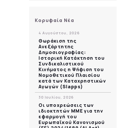
υ
Κορυφαία Νέα
4 Αυγούστου, 2026
Θωράκιση της
Ανεξάρτητης
Δημοσιογραφίας:
Ιστορική Κατάκτηση του
Συνδικαλιστικού
Κινήματος η Ψήφιση του
Νομοθετικού Πλαισίου
κατά των Καταχρηστικών
Αγωγών (Slapps)
30 Ιουλίου, 2026
Οι υποχρεώσεις των
ιδιοκτητών ΜΜΕ για την
εφαρμογή του
Ευρωπαϊκού Κανονισμού
(ΕΕ) 2024/1689 (AI Act)