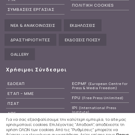
ΠΟΛΙΤΙΚΗ COOKIES
ΣΥΜΒΑΣΕΙΣ ΕΡΓΑΣΙΑΣ
ΝΕΑ & ΑΝΑΚΟΙΝΩΣΕΙΣ
ΕΚΔΗΛΩΣΕΙΣ
ΔΡΑΣΤΗΡΙΟΤΗΤΕΣ
ΕΚΔΟΣΕΙΣ ΠΟΕΣΥ
GALLERY
Χρήσιμοι Σύνδεσμοι
ΕΔΟΕΑΠ
ECPMF
(European Centre for
Press & Media Freedom)
ΕΤΑΠ – ΜΜΕ
FPU
(Free Press Unlimited)
ΠΣΑΤ
IPI
(International Press
Institute)
ΑΠΕ
Για να σας εξασφαλίσουμε την καλύτερη εμπειρία, το site μας
RSF
(Reporters Without
ΕΡΤ
χρησιμοποιεί cookies. Επιλέγοντας "Αποδοχή", αποδέχεστε τη
Borders)
χρήση ΟΛΩΝ των cookies. Από τις "Ρυθμίσεις" μπορείτε να
δώσετε μια ελεγχόμενη συγκατάθεση. Δείτε επίσης τους
Όρους