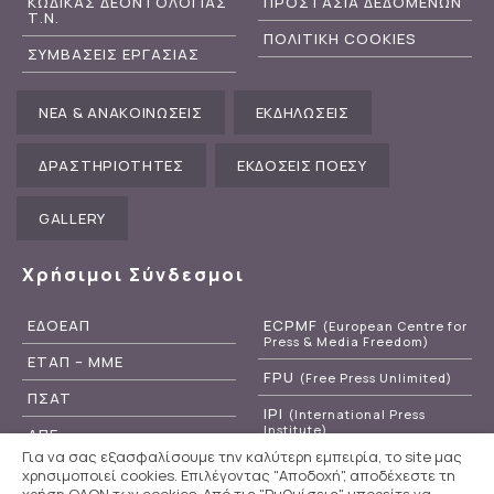
ΚΩΔΙΚΑΣ ΔΕΟΝΤΟΛΟΓΙΑΣ
ΠΡΟΣΤΑΣΙΑ ΔΕΔΟΜΕΝΩΝ
Τ.Ν.
ΠΟΛΙΤΙΚΗ COOKIES
ΣΥΜΒΑΣΕΙΣ ΕΡΓΑΣΙΑΣ
ΝΕΑ & ΑΝΑΚΟΙΝΩΣΕΙΣ
ΕΚΔΗΛΩΣΕΙΣ
ΔΡΑΣΤΗΡΙΟΤΗΤΕΣ
ΕΚΔΟΣΕΙΣ ΠΟΕΣΥ
GALLERY
Χρήσιμοι Σύνδεσμοι
ΕΔΟΕΑΠ
ECPMF
(European Centre for
Press & Media Freedom)
ΕΤΑΠ – ΜΜΕ
FPU
(Free Press Unlimited)
ΠΣΑΤ
IPI
(International Press
Institute)
ΑΠΕ
Για να σας εξασφαλίσουμε την καλύτερη εμπειρία, το site μας
RSF
(Reporters Without
ΕΡΤ
χρησιμοποιεί cookies. Επιλέγοντας "Αποδοχή", αποδέχεστε τη
Borders)