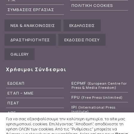
ΠΟΛΙΤΙΚΗ COOKIES
ΣΥΜΒΑΣΕΙΣ ΕΡΓΑΣΙΑΣ
ΝΕΑ & ΑΝΑΚΟΙΝΩΣΕΙΣ
ΕΚΔΗΛΩΣΕΙΣ
ΔΡΑΣΤΗΡΙΟΤΗΤΕΣ
ΕΚΔΟΣΕΙΣ ΠΟΕΣΥ
GALLERY
Χρήσιμοι Σύνδεσμοι
ΕΔΟΕΑΠ
ECPMF
(European Centre for
Press & Media Freedom)
ΕΤΑΠ – ΜΜΕ
FPU
(Free Press Unlimited)
ΠΣΑΤ
IPI
(International Press
Institute)
ΑΠΕ
Για να σας εξασφαλίσουμε την καλύτερη εμπειρία, το site μας
RSF
(Reporters Without
ΕΡΤ
χρησιμοποιεί cookies. Επιλέγοντας "Αποδοχή", αποδέχεστε τη
Borders)
χρήση ΟΛΩΝ των cookies. Από τις "Ρυθμίσεις" μπορείτε να